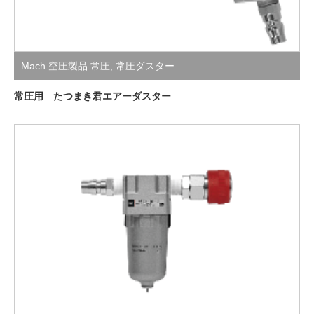
Mach 空圧製品 常圧
,
常圧ダスター
常圧用 たつまき君エアーダスター