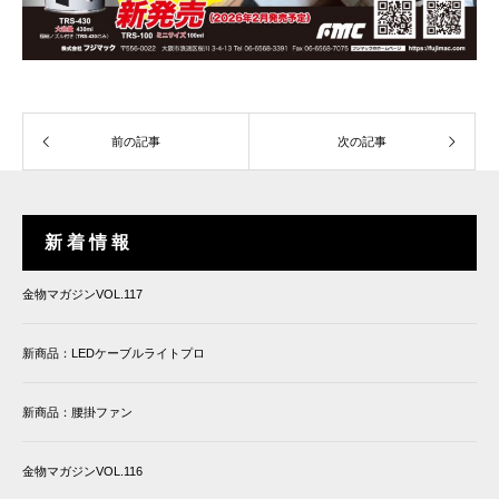
前の記事
次の記事
新 着 情 報
金物マガジンVOL.117
新商品：LEDケーブルライトプロ
新商品：腰掛ファン
金物マガジンVOL.116